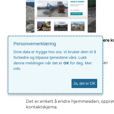
Lage et nettsted som
skaffer deg flere 
Personvernerklæring
(bare følg våre enkle anvisninger)
Lage så mange sider du ønsker
Dine data er trygge hos oss. Vi bruker dem til å
Opprette undersider
forbedre og tilpasse tjenestene våre. Lukk
Lage så mange bildealbum du ønsker
denne meldingen når det er
OK
for deg.
Mer
Opprette avstemminger
info
Ha eget kontaktskjema
Lage egne bestillingsskjema
Ja, det er OK
Sende ditt eget nyhetsbrev
med videre
Det er enkelt å endre hjemmesiden, oppre
kontaktskjema.