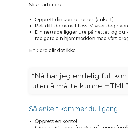
Slik starter du:
Opprett din konto hos oss (enkelt)
Pek ditt domene til oss (Vi viser deg hvor
Din nettside ligger ute på nettet, og du
redigere din hjemmesiden med vårt pr
Enklere blir det ikke!
“Nå har jeg endelig full kon
uten å måtte kunne HTML”
Så enkelt kommer du i gang
Opprett en konto!
(Du har 30 dager å prøve på. Ingen forpli