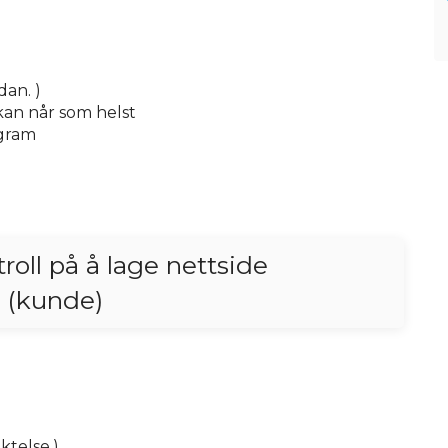
dan. )
 kan når som helst
ogram
troll på å lage nettside
 (kunde)
ktelse.)