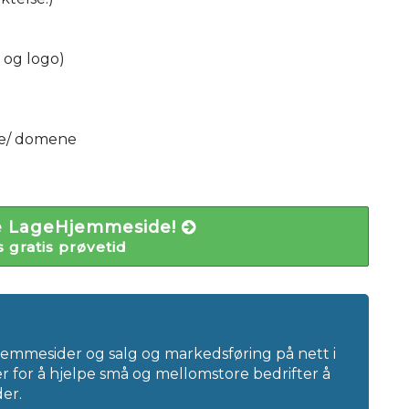
 og logo)
sse/ domene
øve LageHjemmeside!
 gratis prøvetid
emmesider og salg og markedsføring på nett i
r for å hjelpe små og mellomstore bedrifter å
er.