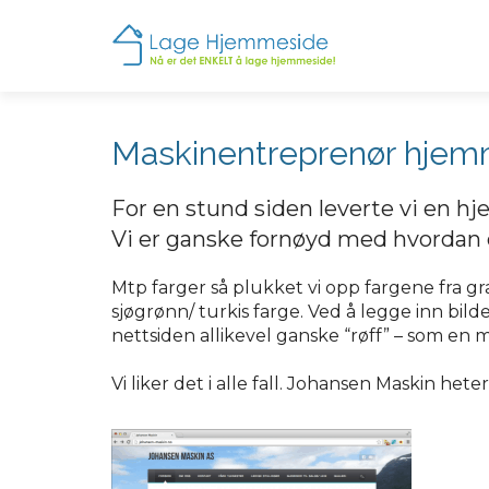
Maskinentreprenør hjem
For en stund siden leverte vi en hj
Vi er ganske fornøyd med hvordan de
Mtp farger så plukket vi opp fargene fra g
sjøgrønn/ turkis farge. Ved å legge inn bil
nettsiden allikevel ganske “røff” – som e
Vi liker det i alle fall. Johansen Maskin het