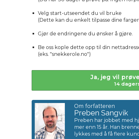
Velg start-utseendet du vil bruke
(Dette kan du enkelt tilpasse dine farger
Gjør de endringene du ønsker å gjøre.
Be oss kople dette opp til din nettadre
(eks. "snekkerole.no")
Ja, jeg vil pr
14 dagers
Om forfatteren
Preben Sangvik
Preben har jobbet med hj
mer enn 15 år. Han brenne
lykkes med å få flere kund