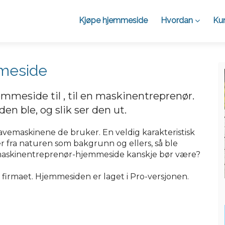
Kjøpe hjemmeside
Hvordan
Kun
meside
emmeside til , til en maskinentreprenør.
n ble, og slik ser den ut.
ravemaskinene de bruker. En veldig karakteristisk
der fra naturen som bakgrunn og ellers, så ble
n maskinentreprenør-hjemmeside kanskje bør være?
er firmaet. Hjemmesiden er laget i Pro-versjonen.