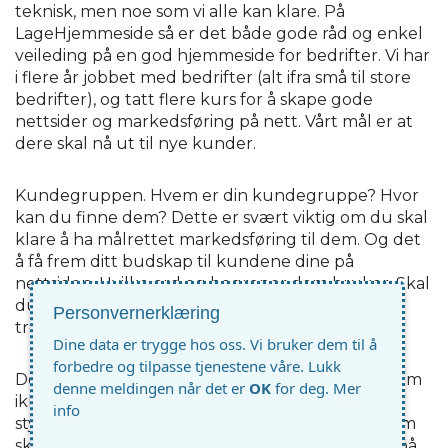
teknisk, men noe som vi alle kan klare. På
LageHjemmeside så er det både gode råd og enkel
veileding på en god hjemmeside for bedrifter. Vi har
i flere år jobbet med bedrifter (alt ifra små til store
bedrifter), og tatt flere kurs for å skape gode
nettsider og markedsføring på nett. Vårt mål er at
dere skal nå ut til nye kunder.
Kundegruppen. Hvem er din kundegruppe? Hvor
kan du finne dem? Dette er svært viktig om du skal
klare å ha målrettet markedsføring til dem. Og det
å få frem ditt budskap til kundene dine på
nettsiden. Hvilke ord og begreper dem bruker. Skal
du få nye kunder, er det viktig å vite hvordan å
Personvernerklæring
treffe dem.
Dine data er trygge hos oss. Vi bruker dem til å
forbedre og tilpasse tjenestene våre. Lukk
Deign på din hjemmeside. Ha et enkelt design, som
denne meldingen når det er
OK
for deg.
Mer
ikke tar fokus vekk ifra det du selger. Men heller
info
styrker ditt budskap. For mye bilder eller ting som
skjer på siden din, vil ta vekk den del av fokuset på