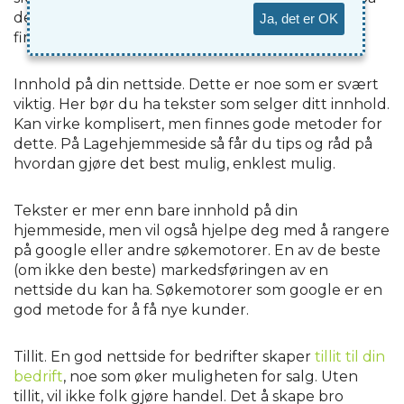
det du selger. La det være lett for kunden din å
Ja, det er OK
finne frem på din hjemmeside.
Innhold på din nettside. Dette er noe som er svært
viktig. Her bør du ha tekster som selger ditt innhold.
Kan virke komplisert, men finnes gode metoder for
dette. På Lagehjemmeside så får du tips og råd på
hvordan gjøre det best mulig, enklest mulig.
Tekster er mer enn bare innhold på din
hjemmeside, men vil også hjelpe deg med å rangere
på google eller andre søkemotorer. En av de beste
(om ikke den beste) markedsføringen av en
nettside du kan ha. Søkemotorer som google er en
god metode for å få nye kunder.
Tillit. En god nettside for bedrifter skaper
tillit til din
bedrift
, noe som øker muligheten for salg. Uten
tillit, vil ikke folk gjøre handel. Det å skape bro