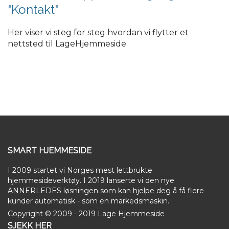
"Kontakt"
Her viser vi steg for steg hvordan vi flytter et
nettsted til LageHjemmeside
SMART HJEMMESIDE
I 2009 startet vi Norges mest lettbrukte
hjemmesideverktøy. I 2019 lanserte vi den nye
ANNERLEDES løsningen som kan hjelpe deg å få flere
kunder automatisk - som en markedsmaskin.
Copyright © 2009 - 2019 Lage Hjemmeside
SJEKK HER